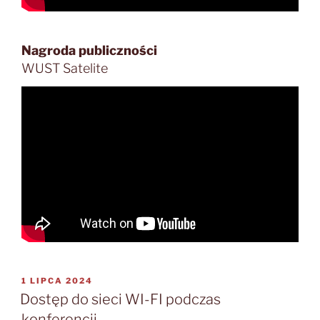
Nagroda publiczności
WUST Satelite
OPUBLIKOWANE
1 LIPCA 2024
W
Dostęp do sieci WI-FI podczas
konferencji