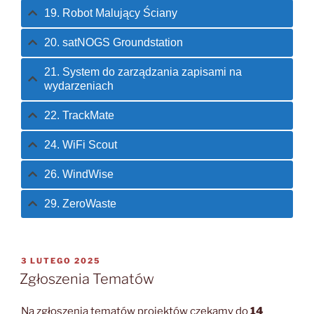
19. Robot Malujący Ściany
20. satNOGS Groundstation
21. System do zarządzania zapisami na
wydarzeniach
22. TrackMate
24. WiFi Scout
26. WindWise
29. ZeroWaste
OPUBLIKOWANE
3 LUTEGO 2025
W
Zgłoszenia Tematów
Na zgłoszenia tematów projektów czekamy do
14