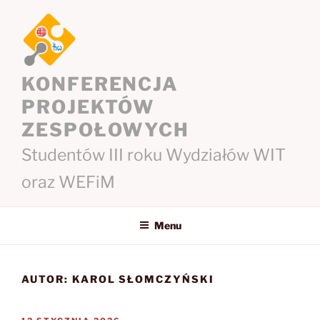
Przejdź
do
treści
KONFERENCJA
PROJEKTÓW
ZESPOŁOWYCH
Studentów III roku Wydziałów WIT
oraz WEFiM
Menu
AUTOR:
KAROL SŁOMCZYŃSKI