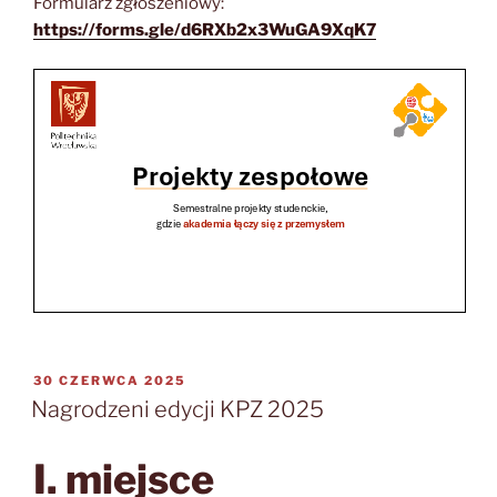
Formularz zgłoszeniowy:
https://forms.gle/d6RXb2x3WuGA9XqK7
OPUBLIKOWANE
30 CZERWCA 2025
W
Nagrodzeni edycji KPZ 2025
I. miejsce