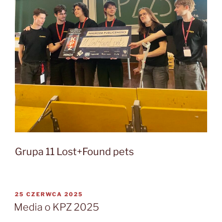
Grupa 11 Lost+Found pets
OPUBLIKOWANE
25 CZERWCA 2025
W
Media o KPZ 2025