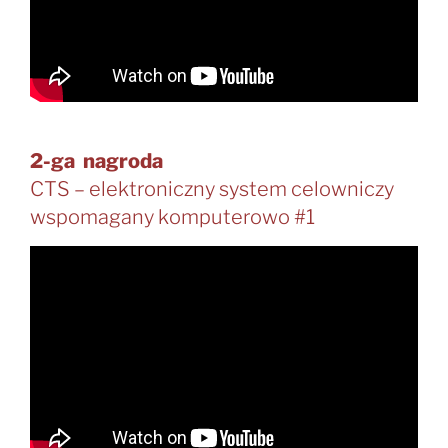
2-ga nagroda
CTS – elektroniczny system celowniczy
wspomagany komputerowo #1