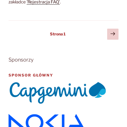
zakładce
’Rejestracja FAQ’
.
Stronicowanie
Nast
Strona
1
stro
wpisów
Sponsorzy
SPONSOR GŁÓWNY