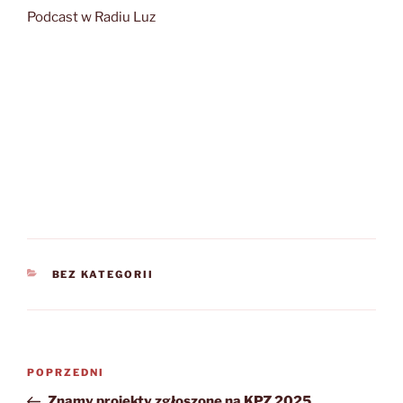
Podcast w Radiu Luz
KATEGORIE
BEZ KATEGORII
Nawigacja
Poprzedni
POPRZEDNI
wpisu
wpis
Znamy projekty zgłoszone na KPZ 2025