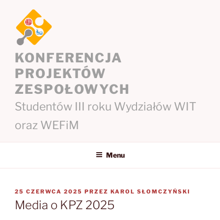
Przejdź
do
treści
KONFERENCJA
PROJEKTÓW
ZESPOŁOWYCH
Studentów III roku Wydziałów WIT
oraz WEFiM
Menu
OPUBLIKOWANE
25 CZERWCA 2025
PRZEZ
KAROL SŁOMCZYŃSKI
W
Media o KPZ 2025