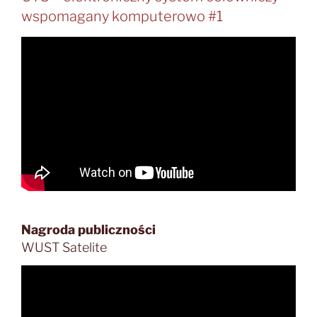
wspomagany komputerowo #1
Nagroda publiczności
WUST Satelite