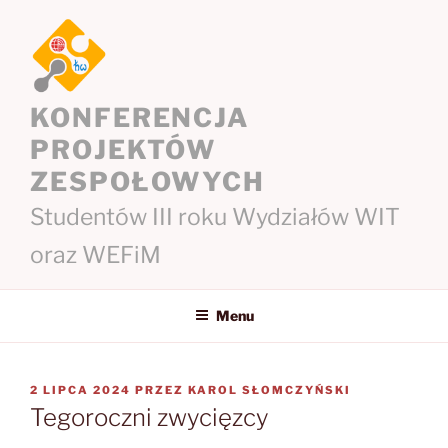
Przejdź
do
treści
KONFERENCJA
PROJEKTÓW
ZESPOŁOWYCH
Studentów III roku Wydziałów WIT
oraz WEFiM
Menu
OPUBLIKOWANE
2 LIPCA 2024
PRZEZ
KAROL SŁOMCZYŃSKI
W
Tegoroczni zwycięzcy