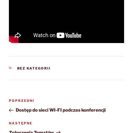
KATEGORIE
BEZ KATEGORII
Nawigacja
Poprzedni
POPRZEDNI
wpisu
wpis
Dostęp do sieci WI-FI podczas konferencji
Następny
NASTĘPNE
wpis
Zgłoszenia Tematów