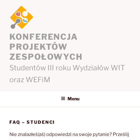
Przejdź
do
treści
KONFERENCJA
PROJEKTÓW
ZESPOŁOWYCH
Studentów III roku Wydziałów WIT
oraz WEFiM
Menu
FAQ – STUDENCI
Nie znalazłeś(aś) odpowiedzi na swoje pytanie? Prześlij