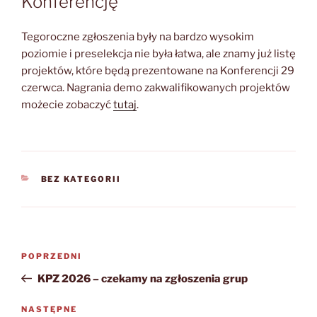
Konferencję
Tegoroczne zgłoszenia były na bardzo wysokim
poziomie i preselekcja nie była łatwa, ale znamy już listę
projektów, które będą prezentowane na Konferencji 29
czerwca. Nagrania demo zakwalifikowanych projektów
możecie zobaczyć
tutaj
.
KATEGORIE
BEZ KATEGORII
Nawigacja
Poprzedni
POPRZEDNI
wpisu
wpis
KPZ 2026 – czekamy na zgłoszenia grup
Następny
NASTĘPNE