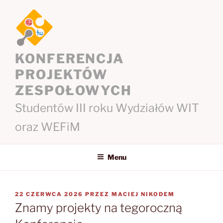
Przejdź
do
treści
KONFERENCJA
PROJEKTÓW
ZESPOŁOWYCH
Studentów III roku Wydziałów WIT
oraz WEFiM
Menu
OPUBLIKOWANE
22 CZERWCA 2026
PRZEZ
MACIEJ NIKODEM
W
Znamy projekty na tegoroczną