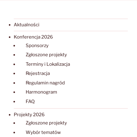
Aktualności
Konferencja 2026
Sponsorzy
Zgłoszone projekty
Terminy i Lokalizacja
Rejestracja
Regulamin nagród
Harmonogram
FAQ
Projekty 2026
Zgłoszone projekty
Wybór tematów