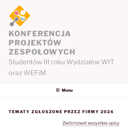
Przejdź
do
treści
KONFERENCJA
PROJEKTÓW
ZESPOŁOWYCH
Studentów III roku Wydziałów WIT
oraz WEFiM
Menu
TEMATY ZGŁOSZONE PRZEZ FIRMY 2024
Zwiń/rozwiń wszystkie opisy