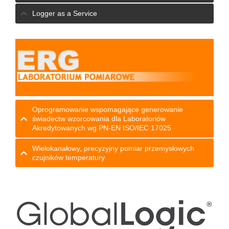
Logger as a Service
Oprogramowanie wspomagające generowanie
świadectw wzorcowania dla Laboratoriów
Akredytowanych wg PN-EN ISO/IEC 17025
Wielokanałowy, precyzyjny pomiar przemysłowych
czujników temperatury