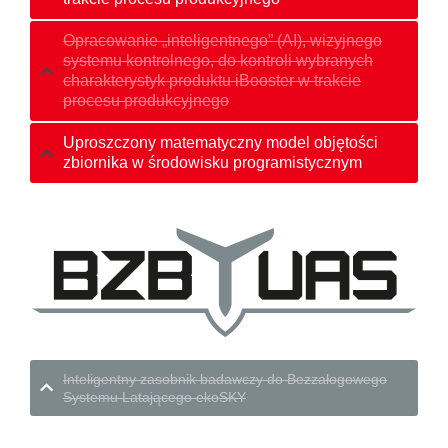
Opracowanie „inteligentnego” (AI), wizyjnego
systemu kontrolnego, do kontroli wybranych
charakterystyk produktu iBooster w trakcie
procesu produkcyjnego
Uproszczony matematyczny model objętości
zbiornika w środowisku programistycznym
Inteligentny zasobnik badawczy do Bezzałogowego
Systemu Latającego ekoSKY