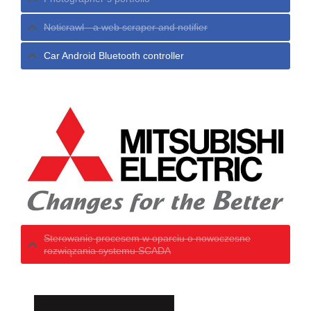
Noticrawl - a web scraper and notifier
Car Android Bluetooth controller
Sterowanie procesem w oparciu o nowoczesne
rozwiązania systemu SCADA