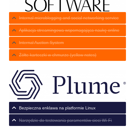
Internal microblogging and social networking service
Aplikacja streamingowa wspomagająca naukę online
Internal Auction System
Żółte karteczki w chmurze (yellow notes)
Bezpieczna enklawa na platformie Linux
Narzędzie do testowania paramentów sieci Wi-Fi