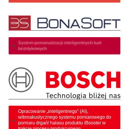
System personalizacji inteligentnych kart
bezstykowych
Opracowanie „inteligentnego” (AI),
wibroakustycznego systemu pomiarowego do
pomiaru drgań/ hałasu produktu iBooster w
trakcie procesu produkcyjnego