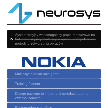
System wizyjny wspomagający prace montażowe na
hali produkcyjnej działający w oparciu o współczesne
metody przetwarzania obrazów
Multiplayer Action race game
Training Planner
Django package to import and correlate data from
external sources
Photographer’s portfolio