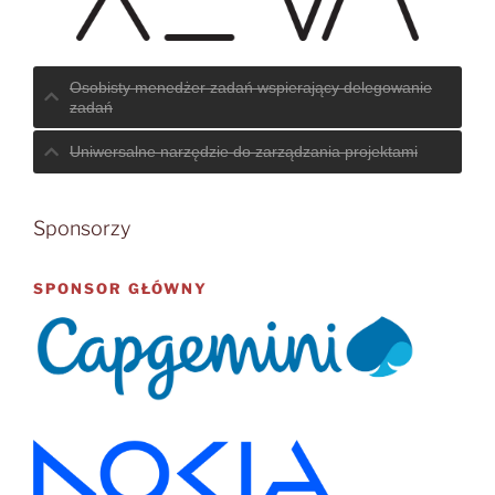
Osobisty menedżer zadań wspierający delegowanie
zadań
Uniwersalne narzędzie do zarządzania projektami
Sponsorzy
SPONSOR GŁÓWNY