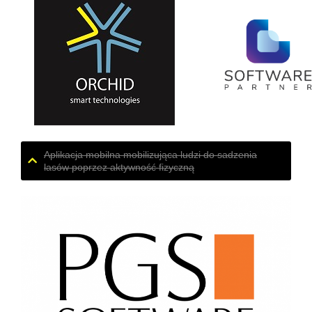
Aplikacja mobilna mobilizująca ludzi do sadzenia
lasów poprzez aktywność fizyczną