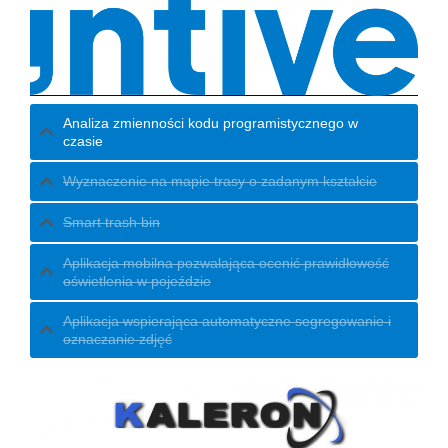
Analiza zmienności kodu programistycznego w
czasie
Wyznaczenie na mapie trasy o zadanym kształcie
Smart trash bin
Aplikacja mobilna pozwalająca ocenić prawidłowość
oświetlenia w pojeździe
Aplikacja wspierająca automatyczne segregowanie i
oznaczanie zdjęć