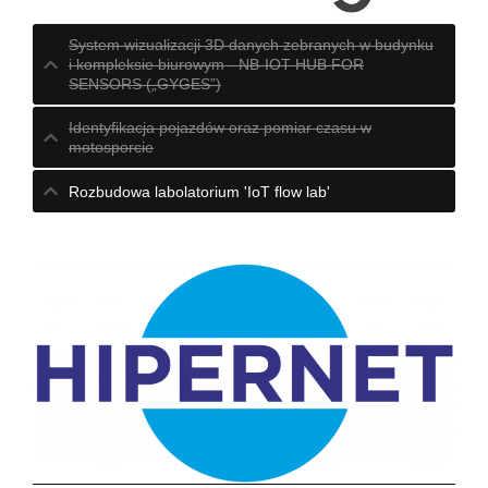
System wizualizacji 3D danych zebranych w budynku
i kompleksie biurowym - NB-IOT HUB FOR
SENSORS („GYGES”)
Identyfikacja pojazdów oraz pomiar czasu w
motosporcie
Rozbudowa labolatorium 'IoT flow lab'