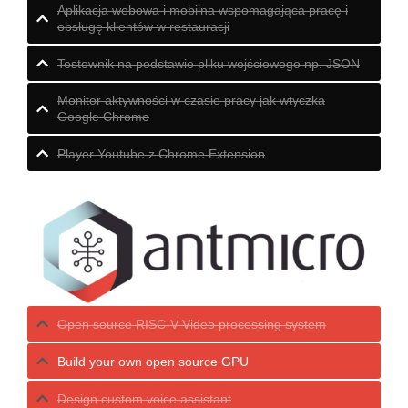
Aplikacja webowa i mobilna wspomagająca pracę i
obsługę klientów w restauracji
Testownik na podstawie pliku wejściowego np. JSON
Monitor aktywności w czasie pracy jak wtyczka
Google Chrome
Player Youtube z Chrome Extension
Open source RISC-V Video processing system
Build your own open source GPU
Design custom voice assistant