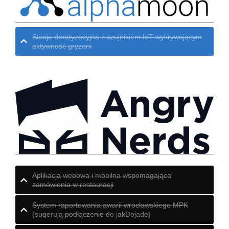
Stacja deratyzacyjna z czujnikiem IoT wykrywającym
aktywność gryzoni
Aplikacja webowa i mobilna wspomagająca
zamówienia w restauracji
System raportowania awarii wrocławskiego MPK
(sugerują podłączenie do jakDojade)