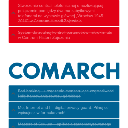
Stworzenie centrali telefonicznej umożliwiającej
połączenie pomiędzy dwoma zabytkowymi
telefonami na wystawie głównej „Wrocław 1945–
2016” w Centrum Historii Zajezdnia
System do zdalnej kontroli parametrów mikroklimatu
w Centrum Historii Zajezdnia
Bad braking – urządzenie monitorujące częstotliwość
i siłę hamowania roweru górskiego
Me, Internet and I – digital privacy guard. Pilnuj co
wpisujesz w formularzach!
Masters of Scruum – aplikacja zautomatyzowanego