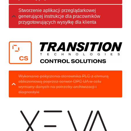
Stworzenie aplikacji przeglądarkowej
generującej instrukcje dla pracowników
przygotowujących wysyłkę dla klienta
Wykonanie połączenia sterownika PLC z chmurą
obliczeniową poprzez serwer OPC UA w celu
wymiany danych na potrzeby archiwizacji i
diagnostyki