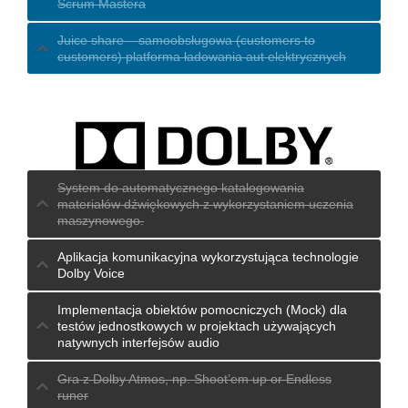
Scrum Mastera
Juice share – samoobsługowa (customers to
customers) platforma ładowania aut elektrycznych
System do automatycznego katalogowania
materiałów dźwiękowych z wykorzystaniem uczenia
maszynowego.
Aplikacja komunikacyjna wykorzystująca technologie
Dolby Voice
Implementacja obiektów pomocniczych (Mock) dla
testów jednostkowych w projektach używających
natywnych interfejsów audio
Gra z Dolby Atmos, np. Shoot’em up or Endless
runer