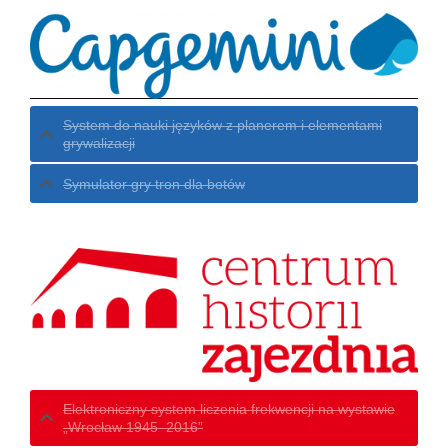
System do nauki języków z planerem i elementami
grywalizacji
Symulator gry tron dla botów
Elektroniczny system liczenia frekwencji na wystawie
„Wrocław 1945–2016”