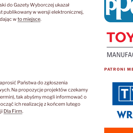
ki do Gazety Wyborczej ukazał
jest publikowany w wersji elektronicznej,
ądając w
to miejsce
.
PATRONI M
zaprosić Państwa do zgłoszenia
wych. Na propozycje projektów czekamy
 termin), tak abyśmy mogli informować o
ocząć ich realizację z końcem lutego
ji
Dla Firm
.