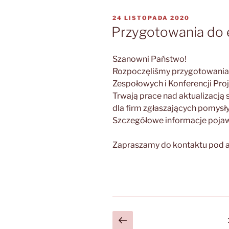
OPUBLIKOWANE
24 LISTOPADA 2020
W
Przygotowania do 
Szanowni Państwo!
Rozpoczęliśmy przygotowania d
Zespołowych i Konferencji Pr
Trwają prace nad aktualizacją
dla firm zgłaszających pomysł
Szczegółowe informacje pojawi
Zapraszamy do kontaktu pod
Stronicowanie
Poprzednia