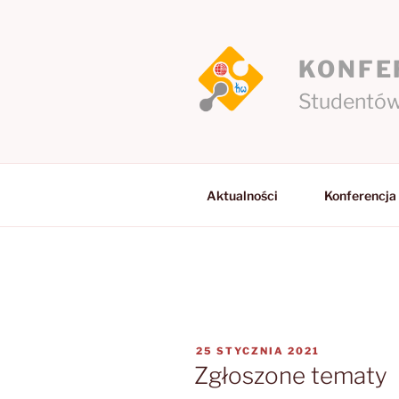
Przejdź
do
treści
KONFE
Studentów
Aktualności
Konferencja
OPUBLIKOWANE
25 STYCZNIA 2021
W
Zgłoszone tematy