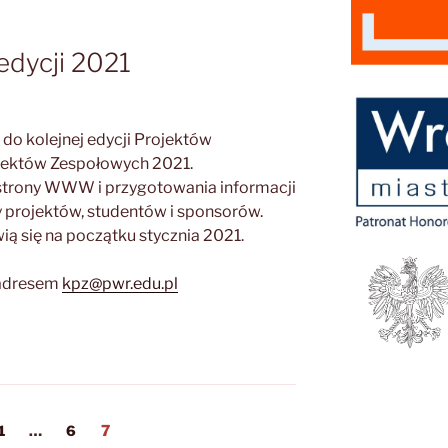
edycji 2021
o kolejnej edycji Projektów
ojektów Zespołowych 2021.
 strony WWW i przygotowania informacji
y projektów, studentów i sponsorów.
ą się na początku stycznia 2021.
 adresem
kpz@pwr.edu.pl
Strona
Strona
Strona
1
…
6
7