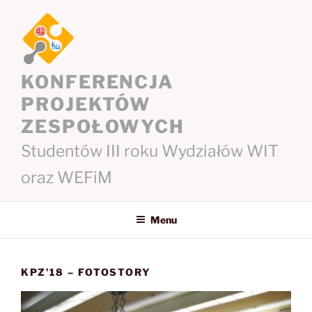
Przejdź
do
treści
KONFERENCJA
PROJEKTÓW
ZESPOŁOWYCH
Studentów III roku Wydziałów WIT
oraz WEFiM
Menu
KPZ’18 – FOTOSTORY